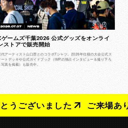
2026.07.07
NEWS
Xゲームズ千葉2026 公式グッズをオンライ
ンストアで販売開始
現代アーティスト山口歴とのコラボTシャツ。2026年仕様の大会公式ス
ケートデッキや公式ガイドブック（IMP.の独占インタビュー＆撮り下ろ
し写真を掲載）も販売中。
ざいました
ご来場ありがと