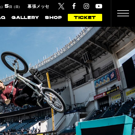
5
幕張メッセ
土）
日（日）
AQ
GALLERY
SHOP
TICKET