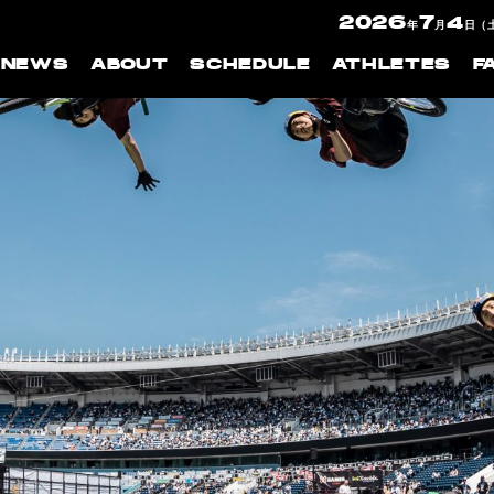
2026
7
4
年
月
日（
NEWS
ABOUT
SCHEDULE
ATHLETES
F