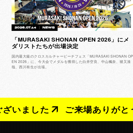
2026.07.14
NEWS
「MURASAKI SHONAN OPEN 2026」にメ
ダリストたちが出場決定
国内最大級のクロスカルチャービーチフェス「MURASAKI SHONAN O
EN 2026」に、今大会でメダルを獲得した白井空良、中山楓奈、猪又湊
哉、西川有生が出場。
ました
ご来場ありがとうござ