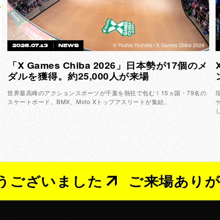
©︎ Yoshio Yoshida / X Games Chiba 2026
2026.07.13
NEWS
「X Games Chiba 2026」日本勢が17個のメ
ダルを獲得。約25,000人が来場
P
世界最高峰のアクションスポーツが千葉を熱狂で包む！15ヵ国・79名の
スケートボード、BMX、Moto Xトップアスリートが集結。
いました
ご来場ありがとうご