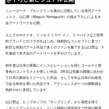
ニューヨーク・ブルックリンを拠点に活動している現代アーテ
ィスト、山口歴（Meguru Yamaguchi）の描き下ろしによる大
会アートワークを公開。
ユニクロやナイキ、イッセイ ミヤケ メン、リーバイスなど世界
的ブランドとのコラボをはじめ、独創的なコンセプトに基づく
鮮烈な色彩のアート作品で多くのファンを魅了する山口歴は、3
年連続で本大会のアートワークを手がけています。
初年度は日本の屏風にインスピレーションを得たゴールドと群
青色のコントラストが美しい作品、2年目は初夏の開催に合わせ
て日本の新緑をイメージした作品、そして今年は日本の伝統色
である朱色を用いた作品です。アクションスポーツの躍動感を
色鮮やかに表現しています。
山口歴は、ヒップホップの「サンプリング」から着想を得て、
「カットアンドペースト」という独特の表現技法で絵画の根源