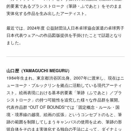
的要素であるブラシストローク（筆跡・ふであと）をそのまま
実体化する作品を生み出したアーティスト。
最近では、2024年度 公益財団法人日本卓球協会派遣の卓球男子
日本代表ウェアへの作品図版提供を手掛けたことで話題となり
ました。
山口歴（YAMAGUCHI MEGURU）
1984年生まれ。東京都渋谷区出身。2007年に渡米し、現在はニ
ューヨーク・ブルックリンを拠点に活動している現代アーティ
スト。絵画表現における基本的要素「筆跡（ふであと）／ブラ
シストローク」の持つ可能性を追究した様々な作品群を展開。
代表作品群 “OUT OF BOUNDS”では「固定概念・ルール・国
境・境界線の越境、絵画の拡張」というコンセプトのもと、筆
跡の範囲を制限してしまうキャンバスの使用を止め、筆跡の形
状自体をそのまま実体化する独自の手法によって、ダイナミッ