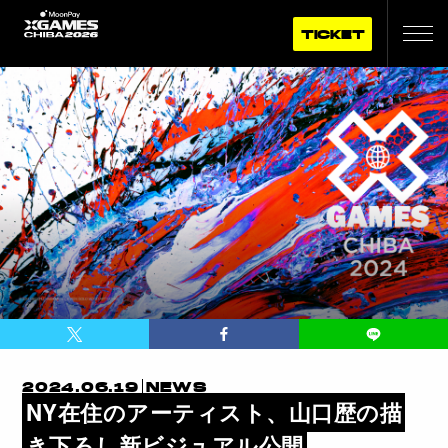
TICKET
2024.06.19
NEWS
NY在住のアーティスト、山口歴の描
き下ろし新ビジュアル公開