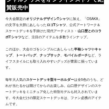
賛販売中
今大会限定の
オリジナルデザインTシャツ
に加え、「OSAKA」
の文字を大胆にあしらった
ロゴTシャツ
、公式アートワーク＆
スケートデッキを手掛けた現代アーティスト・
山口歴とのコラ
ボTシャツ
など、注目のアイテムを多数ラインナップ。
このほか、大会ロゴをシンプルにあしらった
半袖シャツ
や
キャ
ップ
、
トートバッグ
、
ナップサック
、
モバイルポーチ
など、ラ
イフスタイルにも取り入れやすいグッズが豊富に揃っていま
す。
毎年大人気の
スケートデッキ型キーホルダー
は全5色のうち、ど
れが当たるかは開けてからのお楽しみ。山口歴デザインのスケ
ートデッキをミニチュア化した特別モデルも封入されていま
す。今大会だけの限定スケートデッキは、ファン必携のアイテ
ムです。