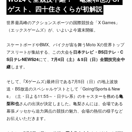
ゲスト、四十住さくらが初解説
世界最高峰のアクションスポーツの国際競技会「X Games」
（エックスゲームズ）が、いよいよ今週末開催。
スケートボードやBMX、バイクが宙を舞うMoto Xの世界トップ
アスリートが集結する、この大会を
日本テレビ・BS日テレ・C
S日テレNEWS24
にて、
7月4日（土）＆5日（日）全競技完全中
継
します。
そして、｢Xゲームズ｣最終日である7月5日（日）の地上波放
送・BS放送のスペシャルゲストとして「Going!Sports＆New
s」（土・日よる11:55～・日テレ系）のキャスターを務める
亀
梨和也
さんの出演が決定しました。亀梨さんには、会場である
幕張メッセから迫力満点の競技の魅力、会場の熱狂の様子など
お伝えいただきます。