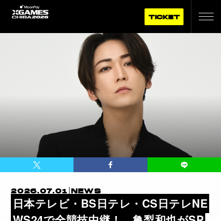
TICKET
2026.07.01
NEWS
日本テレビ・BS日テレ・CS日テレNE
WS24で全競技中継！ 亀梨和也がSP