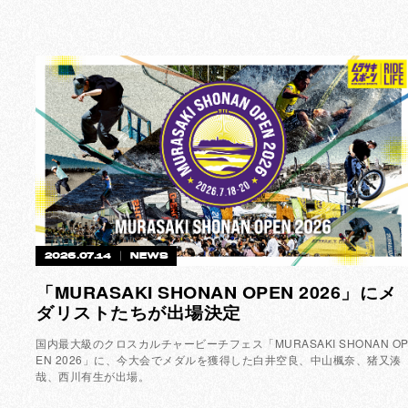
2026.07.14
NEWS
「MURASAKI SHONAN OPEN 2026」にメ
ダリストたちが出場決定
国内最大級のクロスカルチャービーチフェス「MURASAKI SHONAN O
EN 2026」に、今大会でメダルを獲得した白井空良、中山楓奈、猪又湊
哉、西川有生が出場。