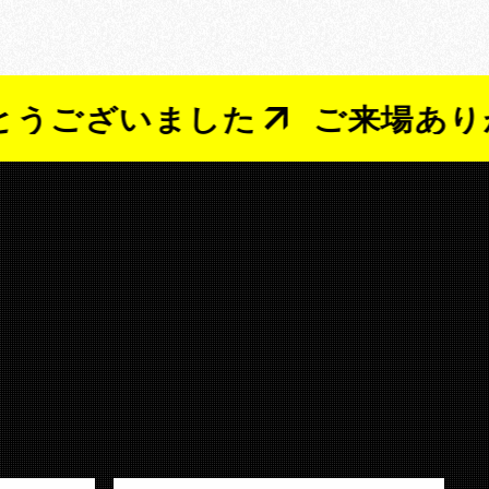
ざいました
ご来場ありがとう