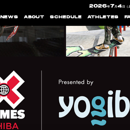
2026
7
4
年
月
日（
NEWS
ABOUT
SCHEDULE
ATHLETES
F