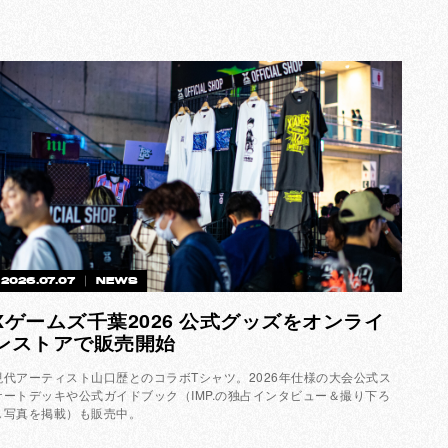
2026.07.07
NEWS
Xゲームズ千葉2026 公式グッズをオンライ
ンストアで販売開始
現代アーティスト山口歴とのコラボTシャツ。2026年仕様の大会公式ス
ケートデッキや公式ガイドブック（IMP.の独占インタビュー＆撮り下ろ
し写真を掲載）も販売中。