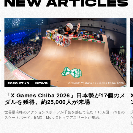
NEW
ARTICLES
©︎ Yoshio Yoshida / X Games Chiba 2026
2026.07.13
NEWS
「X Games Chiba 2026」日本勢が17個のメ
ダルを獲得。約25,000人が来場
P
世界最高峰のアクションスポーツが千葉を熱狂で包む！15ヵ国・79名の
スケートボード、BMX、Moto Xトップアスリートが集結。