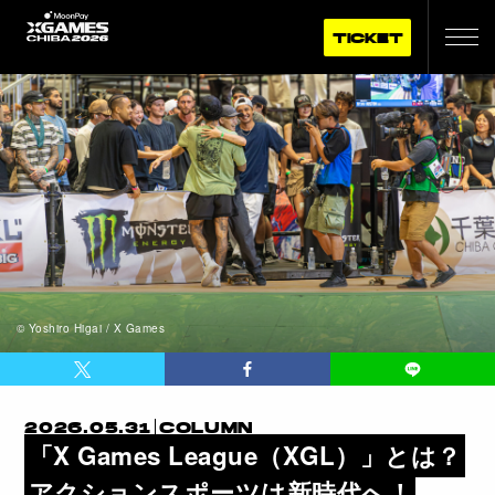
TICKET
©︎ Yoshiro Higai / X Games
2026.05.31
COLUMN
「X Games League（XGL）」とは？
アクションスポーツは新時代へ！