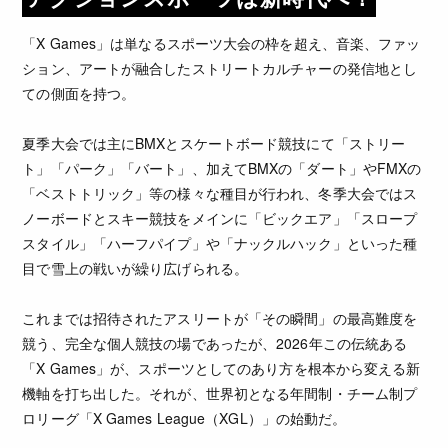
「X Games」は単なるスポーツ大会の枠を超え、音楽、ファッ
ション、アートが融合したストリートカルチャーの発信地とし
ての側面を持つ。
夏季大会では主にBMXとスケートボード競技にて「ストリー
ト」「パーク」「バート」、加えてBMXの「ダート」やFMXの
「ベストトリック」等の様々な種目が行われ、冬季大会ではス
ノーボードとスキー競技をメインに「ビックエア」「スロープ
スタイル」「ハーフパイプ」や「ナックルハック」といった種
目で雪上の戦いが繰り広げられる。
これまでは招待されたアスリートが「その瞬間」の最高難度を
競う、完全な個人競技の場であったが、2026年この伝統ある
「X Games」が、スポーツとしてのあり方を根本から変える新
機軸を打ち出した。それが、世界初となる年間制・チーム制プ
ロリーグ「X Games League（XGL）」の始動だ。