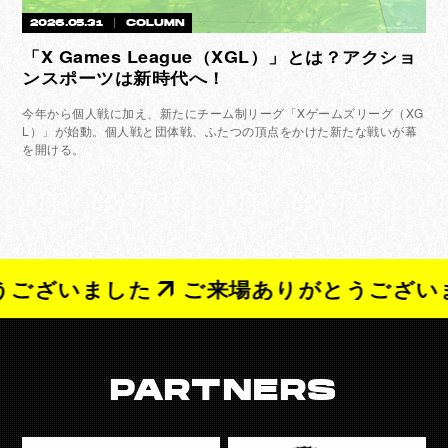
2026.05.31
COLUMN
©︎ Yoshiro Higai / X Games
「X Games League（XGL）」とは？アクショ
ンスポーツは新時代へ！
今年から個人戦に加え、新たにチーム制リーグ「Xゲームズリーグ（XG
L）」が始動。個人戦と団体戦、ふたつの頂点をかけた新たな戦いが幕
を開ける。
うございました
ご来場ありがとうござい
PARTNERS