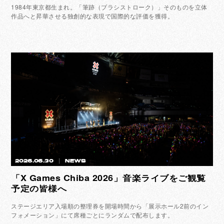
1984年東京都生まれ。「筆跡（ブラシストローク）」そのものを立体
作品へと昇華させる独創的な表現で国際的な評価を獲得。
2026.06.30
NEWS
「X Games Chiba 2026」音楽ライブをご観覧
予定の皆様へ
ステージエリア入場順の整理券を開場時間から「展示ホール2前のイン
フォメーション」にて席種ごとにランダムで配布します。