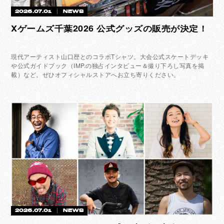
2026.07.01
NEWS
Xゲームズ千葉2026 公式グッズの販売が決定！
現代アーティスト山口歴とのコラボTシャツ。大会公式スケートデッキ
や公式ガイドブック（IMP.の独占インタビュー＆撮り下ろし写真を掲
載）など。ぜひオフィシャルストアへお立ち寄りください。
2026.07.01
NEWS