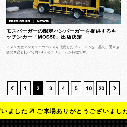
2026.06.26
NEWS
モスバーガーの限定ハンバーガーを提供するキ
ッチンカー「MOS50」出店決定
アメリカ産アンガス牛のパティを使用したプレミアムな一品で、通常店
舗の商品と比べて約1.4倍のボリュームが特徴です。
1
2
3
4
5
10
20
ました
ご来場ありがとうございました