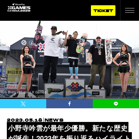
TICKET
©︎ Brett Wilhelm / X Games
2023.05.18
NEWS
小野寺吟雲が最年少優勝。新たな歴史
が誕生！2023年を振り返るハイライト