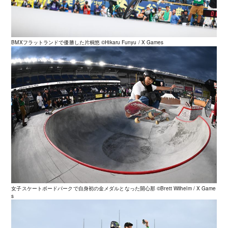
BMXフラットランドで優勝した片桐悠 ©️Hikaru Funyu / X Games
女子スケートボードパークで自身初の金メダルとなった開心那 ©️Brett Wilhelm / X Game
s