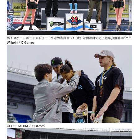
男子スケートボードストリートで小野寺吟雲（13歳）が同種目で史上最年少優勝 ©️Brett
Wilhelm / X Games
©️FUEL MEDIA / X Games