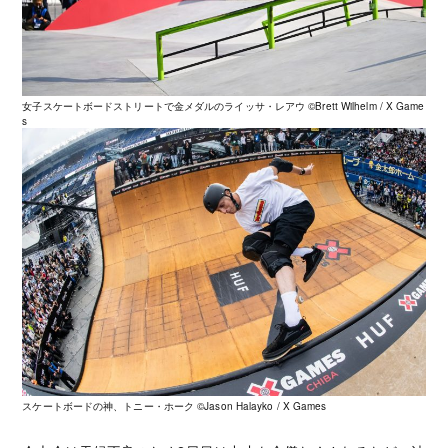
女子スケートボードストリートで金メダルのライッサ・レアウ ©️Brett Wilhelm / X Game
s
スケートボードの神、トニー・ホーク ©️Jason Halayko / X Games