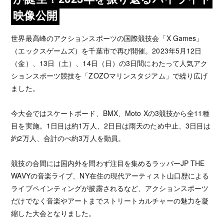
映像公開
世界最高峰のアクションスポーツの国際競技会「X Games」
（エックスゲームズ）を千葉市で再び開催。2023年5月12日
（金）、13日（土）、14日（日）の3日間にわたって人気アク
ションスポーツ競技を「ZOZOマリンスタジアム」で繰り広げ
ました。
今大会ではスケートボード、BMX、Moto Xの3競技から全11種
目を実施。1日目は約1万人、2日目は雨天のため中止、3日目は
約2万人、合計のべ約3万人を動員。
競技の合間には国内外を問わず注目を集めるラッパーJP THE
WAVYの音楽ライブ、NY在住の現代アーティスト山口歴による
ライブペインティングが披露されるなど、アクションスポーツ
だけでなく音楽やアートまでストリートカルチャーの魅力を凝
縮した大会となりました。