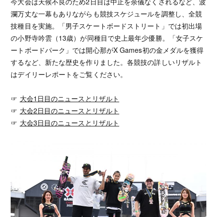
今大会は天候不良のため2日目は中止を余儀なくされるなど、波
瀾万丈な一幕もありながらも競技スケジュールを調整し、全競
技種目を実施。「男子スケートボードストリート」では初出場
の小野寺吟雲（13歳）が同種目で史上最年少優勝。「女子スケ
ートボードパーク」では開心那がX Games初の金メダルを獲得
するなど、新たな歴史を作りました。各競技の詳しいリザルト
はデイリーレポートをご覧ください。
☞
大会1日目のニュースとリザルト
☞
大会2日目のニュースとリザルト
☞
大会3日目のニュースとリザルト