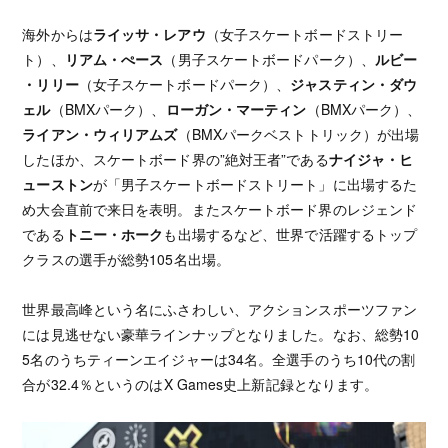
海外からは
ライッサ・レアウ
（女子スケートボードストリー
ト）、
リアム・ぺース
（男子スケートボードパーク）、
ルビー
・リリー
（女子スケートボードパーク）、
ジャスティン・ダウ
ェル
（BMXパーク）、
ローガン・マーティン
（BMXパーク）、
ライアン・ウィリアムズ
（BMXパークベストトリック）が出場
したほか、スケートボード界の”絶対王者”である
ナイジャ・ヒ
ューストン
が「男子スケートボードストリート」に出場するた
め大会直前で来日を表明。またスケートボード界のレジェンド
である
トニー・ホーク
も出場するなど、世界で活躍するトップ
クラスの選手が総勢105名出場。
世界最高峰という名にふさわしい、アクションスポーツファン
には見逃せない豪華ラインナップとなりました。なお、総勢10
5名のうちティーンエイジャーは34名。全選手のうち10代の割
合が32.4％というのはX Games史上新記録となります。