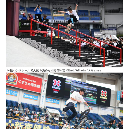
14段ハンドレールで大技を決めた小野寺吟雲 ©️Brett Wilhelm / X Games