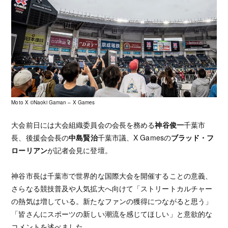
Moto X ©️Naoki Gaman – X Games
大会前日には大会組織委員会の会長を務める
神谷俊一
千葉市
長、後援会会長の
中島賢治
千葉市議、X Gamesの
ブラッド・フ
ローリアン
が記者会見に登壇。
神谷市長は千葉市で世界的な国際大会を開催することの意義、
さらなる競技普及や人気拡大へ向けて「ストリートカルチャー
の熱気は増している。新たなファンの獲得につながると思う」
「皆さんにスポーツの新しい潮流を感じてほしい」と意欲的な
コメントを述べました。