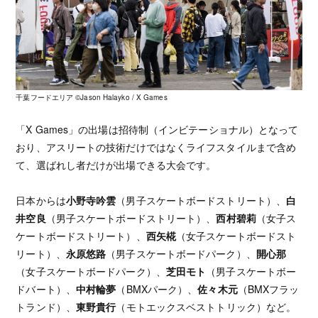
千葉フードエリア ©️Jason Halayko / X Games
「X Games」の出場は招待制（インビテーショナル）となって
おり、アスリートの技術だけではなくライフスタイルまで含め
て、選ばれし者だけが出場できる大会です。
日本からは
小野寺吟雲
（男子スケートボードストリート）、
白
井空良
（男子スケートボードストリート）、
西村碧莉
（女子ス
ケートボードストリート）、
西矢椛
（女子スケートボードスト
リート）、
永原悠路
（男子スケートボードパーク）、
開心那
（女子スケートボードパーク）、
芝田モト
（男子スケートボー
ドバート）、
中村輪夢
（BMXパーク）、
佐々木元
（BMXフラッ
トランド）、
東野貴行
（モトエックスベストトリック）など。